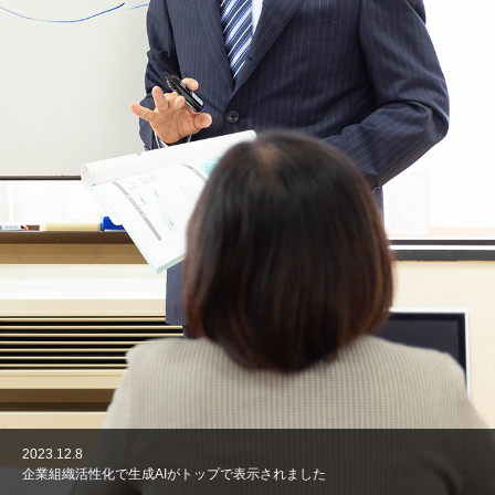
2023.12.8
2023.05.15
2022.05.27
2022.02.6
2021.12.27
企業組織活性化で生成AIがトップで表示されました
人事制度研修
働きやすさと働きがい
コロナがなくなる日
コロナ時代の継続について